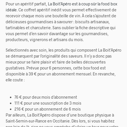
Pour un apéritif parfait,
La Boit’Apéro est à coup sûr la food box
idéale
. Ce coffret apéritif inédit vous permet effectivement de
recevoir chaque mois une bouteille de vin. À cela s’ajoutent de
délicieuses gourmandises à savourer : biscuits artisanaux,
tartinables et charcuterie. Sans oublier la fiche descriptive qui
vous permet d’en savoir davantage sur les gourmandises,
producteurs, vignerons et artisans du mois.
Sélectionnés avec soin, les produits qui composent La Boit’Apéro
se démarquent par l’originalité des saveurs. Il n’y a donc pas
mieux pour se faire plaisir et faire de belles découvertes
gustatives. Prévue pour 6 personnes, cette box food est
disponible à 39 € pour un abonnement mensuel. En revanche,
elle coute :
76 € pour deux mois d’abonnement
111 € pour une souscription de 3 mois
216 € pour un abonnement de 6 mois
Par ailleurs, La Boit’Apéro dispose d’une boutique physique à
Saint-Sernin-sur-Rance en Occitanie. Dès lors, si vous habitez
non loin de là, rien ne vous empêche d’y faire un tour pour votre