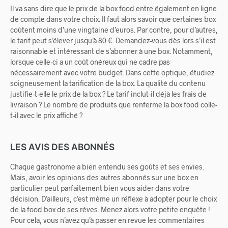
Il va sans dire que le prix de la box food entre également en ligne
de compte dans votre choix. Il faut alors savoir que certaines box
coûtent moins d’une vingtaine d’euros. Par contre, pour d’autres,
le tarif peut s’élever jusqu’à 80 €. Demandez-vous dès lors s’il est
raisonnable et intéressant de s’abonner à une box. Notamment,
lorsque celle-ci a un coût onéreux qui ne cadre pas
nécessairement avec votre budget. Dans cette optique, étudiez
soigneusement la tarification de la box. La qualité du contenu
justifie-t-elle le prix de la box ? Le tarif inclut-il déjà les frais de
livraison ? Le nombre de produits que renferme la box food colle-
t-il avec le prix affiché ?
LES AVIS DES ABONNÉS
Chaque gastronome a bien entendu ses goûts et ses envies.
Mais, avoir les opinions des autres abonnés sur une box en
particulier peut parfaitement bien vous aider dans votre
décision. D’ailleurs, c’est même un réflexe à adopter pour le choix
de la food box de ses rêves. Menez alors votre petite enquête !
Pour cela, vous n’avez qu’à passer en revue les commentaires